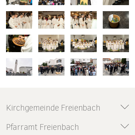
Kirchgemeinde Freienbach
Römisch-katholische
Pfarramt Freienbach
Kirchgemeinde Freienbach
Kirchgemeindeverwaltung