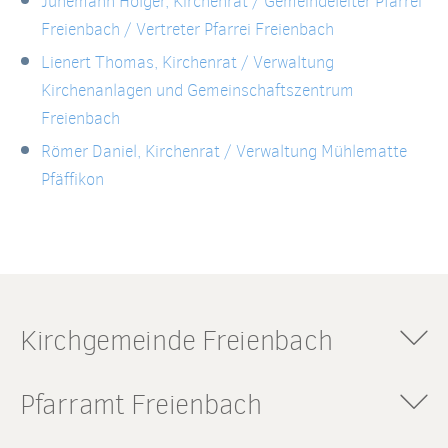
Jünemann Holger, Kirchenrat / Gemeindeleiter Pfarrei
Freienbach / Vertreter Pfarrei Freienbach
Lienert Thomas, Kirchenrat
/ Verwaltung
Kirchenanlagen und Gemeinschaftszentrum
Freienbach
Römer Daniel, Kirchenrat
/ Verwaltung Mühlematte
Pfäffikon
Kirchgemeinde Freienbach
Römisch-katholische
Pfarramt Freienbach
Kirchgemeinde Freienbach
Kirchgemeindeverwaltung
Römisch-katholisches
Kirchstrasse 47