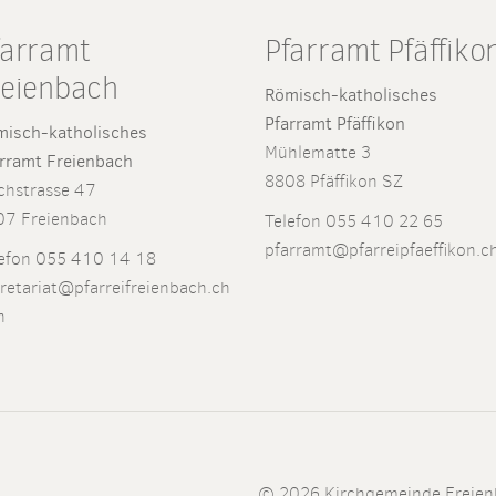
farramt
Pfarramt Pfäffiko
reienbach
Römisch-katholisches
Pfarramt Pfäffikon
isch-katholisches
Mühlematte 3
rramt Freienbach
8808 Pfäffikon SZ
chstrasse 47
07 Freienbach
Telefon 055 410 22 65
pfarramt@pfarreipfaeffikon.c
efon 055 410 14 18
retariat@pfarreifreienbach.ch
h
© 2026 Kirchgemeinde Freien