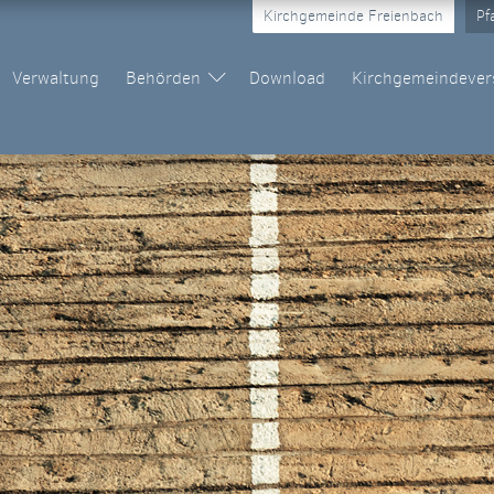
Kirchgemeinde Freienbach
Pf
Verwaltung
Behörden
Download
Kirchgemeindeve
Kirchenrat
Kommissionen
Kantonalkirche Schwyz
Menschen