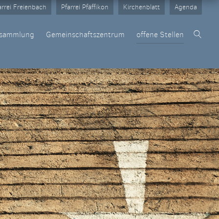
arrei Freienbach
Pfarrei Pfäffikon
Kirchenblatt
Agenda
rsammlung
Gemeinschaftszentrum
offene Stellen