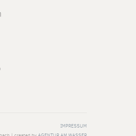
n
h
IMPRESSUM
bach | created by
AGENTUR AM WASSER