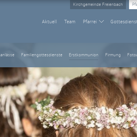
Kirchgemeinde Freienbach
Pf
Aktuell
Team
Pfarrei
Gottesdiens
uppen
Kirchen & Kapellen
Pfarreileben
Pfarreiprojekt
Neuzuzüg
ianlässe
Familiengottesdienste
Erstkommunion
Firmung
Foto