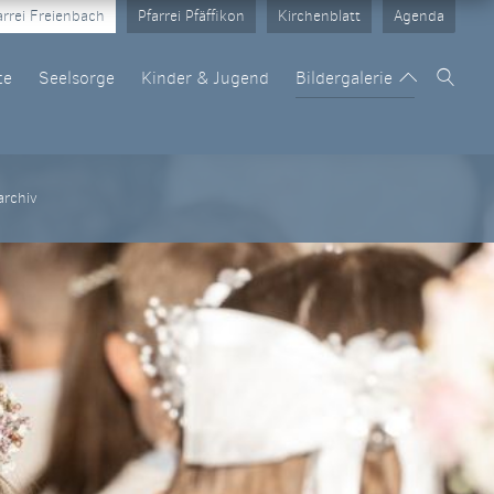
arrei Freienbach
Pfarrei Pfäffikon
Kirchenblatt
Agenda
te
Seelsorge
Kinder & Jugend
Bildergalerie
er
Links
archiv