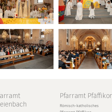
farramt
Pfarramt Pfäffiko
reienbach
Römisch-katholisches